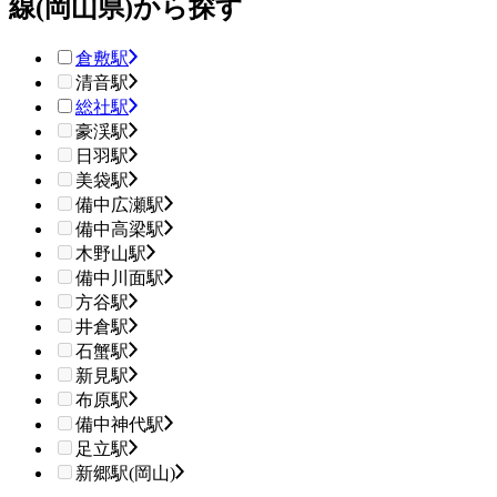
線(岡山県)から探す
倉敷駅
清音駅
総社駅
豪渓駅
日羽駅
美袋駅
備中広瀬駅
備中高梁駅
木野山駅
備中川面駅
方谷駅
井倉駅
石蟹駅
新見駅
布原駅
備中神代駅
足立駅
新郷駅(岡山)