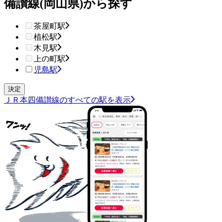
備讃線(岡山県)から探す
茶屋町駅
植松駅
木見駅
上の町駅
児島駅
ＪＲ本四備讃線のすべての駅を表示