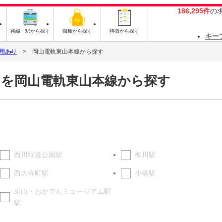
186,295件
の
す
路線・駅から探す
職種から探す
特徴から探す
キー
用あり
岡山電軌東山本線から探す
トを岡山電軌東山本線から探す
西川緑道公園駅
柳川駅
西大寺町駅
小橋駅
東山・おかでんミュージアム駅
駅