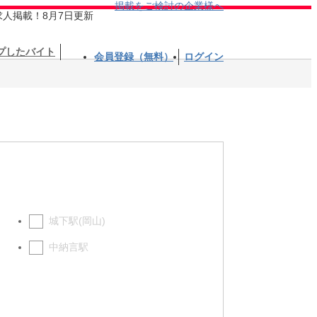
掲載をご検討の企業様へ
求人掲載！8月7日更新
プしたバイト
会員登録（無料）
ログイン
城下駅(岡山)
中納言駅