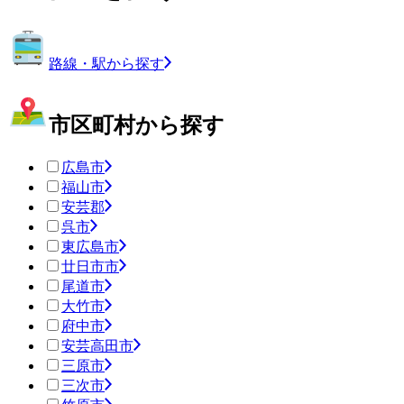
路線・駅から探す
市区町村から探す
広島市
福山市
安芸郡
呉市
東広島市
廿日市市
尾道市
大竹市
府中市
安芸高田市
三原市
三次市