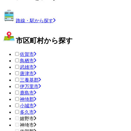
路線・駅から探す
市区町村から探す
佐賀市
鳥栖市
武雄市
唐津市
三養基郡
伊万里市
鹿島市
神埼郡
小城市
多久市
嬉野市
神埼市