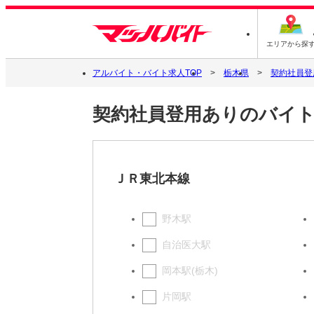
エリアから探
アルバイト・バイト求人TOP
栃木県
契約社員登
契約社員登用ありのバイト
ＪＲ東北本線
野木駅
自治医大駅
岡本駅(栃木)
片岡駅