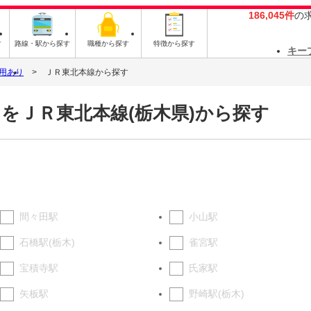
186,045件
の
す
路線・駅から探す
職種から探す
特徴から探す
キー
用あり
ＪＲ東北本線から探す
をＪＲ東北本線(栃木県)から探す
間々田駅
小山駅
石橋駅(栃木)
雀宮駅
宝積寺駅
氏家駅
矢板駅
野崎駅(栃木)