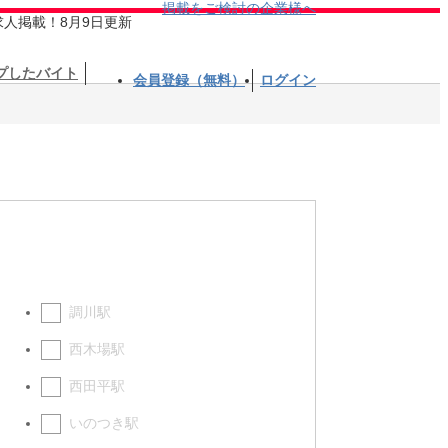
掲載をご検討の企業様へ
求人掲載！8月9日更新
プしたバイト
会員登録（無料）
ログイン
調川駅
西木場駅
西田平駅
いのつき駅