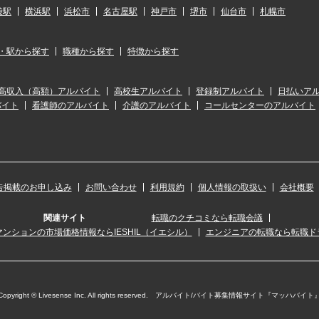
袋駅
横浜駅
浜松市
名古屋駅
神戸市
堺市
仙台市
札幌市
・駅から探す
職種から探す
特徴から探す
高収入（高額）アルバイト
高校生アルバイト
登録制アルバイト
日払いア
バイト
看護師のアルバイト
介護のアルバイト
コールセンターのアルバイト
告掲載のお申し込み
お問い合わせ
利用規約
個人情報の取扱い
会社概要
関連サイト
転職のクチコミなら転職会議
ンションの市場価格情報ならIESHIL（イエシル）
エンジニアの転職なら転職ド
Copyright © Livesense Inc. All rights reserved. アルバイト/バイト募集情報サイト『マッハバイト