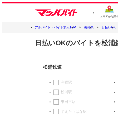
エリアから探
アルバイト・バイト求人TOP
長崎県
日払いOK
日払いOKのバイトを松浦
松浦鉄道
今福駅
松浦駅
東田平駅
すえたちばな駅