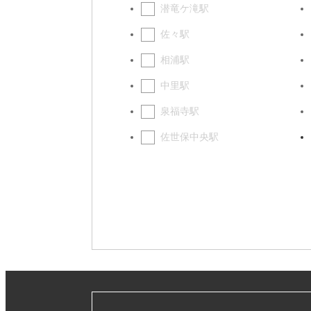
潜竜ケ滝駅
佐々駅
相浦駅
中里駅
泉福寺駅
佐世保中央駅