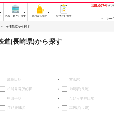
185,007件
の
す
路線・駅から探す
職種から探す
特徴から探す
キー
松浦鉄道から探す
鉄道(長崎県)から探す
鷹島口駅
前浜駅
松浦発電所前駅
御厨駅(長崎)
中田平駅
たびら平戸口駅
江迎鹿町駅
高岩駅(長崎)