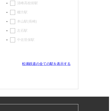
清峰高校前駅
棚方駅
本山駅(長崎)
左石駅
中佐世保駅
松浦鉄道の全ての駅を表示する