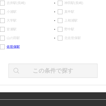
吉井駅(長崎)
神田駅(長崎)
小浦駅
真申駅
大学駅
上相浦駅
皆瀬駅
野中駅
山の田駅
北佐世保駅
佐世保駅
この条件で探す