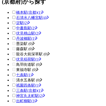
(京都府)から探す
橋本駅(京都)
(1)
石清水八幡宮駅
(4)
淀駅
(2)
中書島駅
(2)
伏見桃山駅
(2)
丹波橋駅
(1)
墨染駅 (0)
藤森駅 (0)
龍谷大前深草駅 (0)
伏見稲荷駅
(1)
鳥羽街道駅 (0)
東福寺駅 (0)
七条駅
(1)
清水五条駅 (0)
祇園四条駅
(1)
三条駅(京都)
(1)
神宮丸太町駅
(2)
出町柳駅
(3)