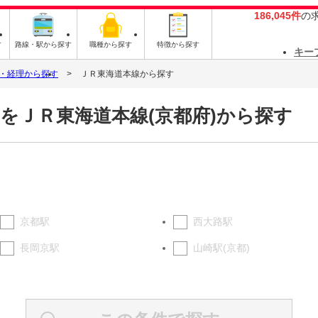
186,045件
の
す
路線・駅から探す
職種から探す
特徴から探す
キー
・経理から探す
ＪＲ東海道本線から探す
をＪＲ東海道本線(京都府)から探す
京都駅
西大路駅
長岡京駅
山崎駅(京都)