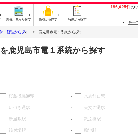
186,025件
の
す
路線・駅から探す
職種から探す
特徴から探す
キー
付・経理から探す
鹿児島市電１系統から探す
を鹿児島市電１系統から探す
桜島桟橋通駅
水族館口駅
いづろ通駅
天文館通駅
新屋敷駅
武之橋駅
騎射場駅
鴨池駅