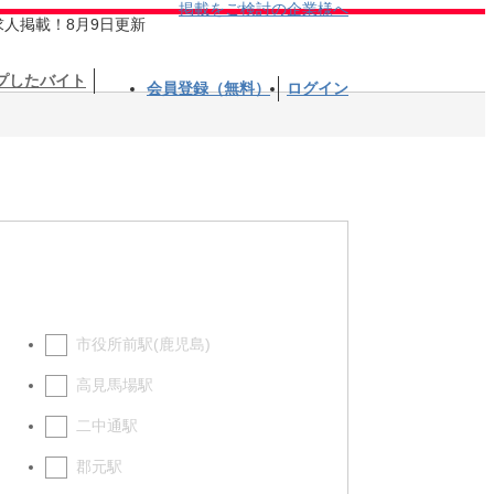
掲載をご検討の企業様へ
求人掲載！8月9日更新
プしたバイト
会員登録（無料）
ログイン
市役所前駅(鹿児島)
高見馬場駅
二中通駅
郡元駅