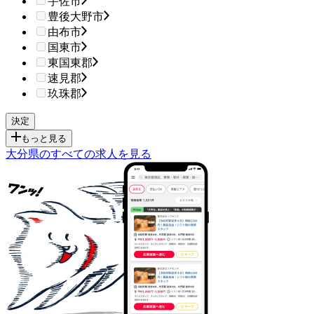
宇佐市
豊後大野市
由布市
国東市
東国東郡
速見郡
玖珠郡
もっと見る
大分県のすべての求人を見る