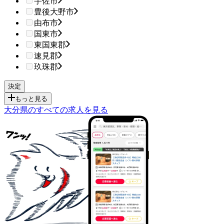
宇佐市
豊後大野市
由布市
国東市
東国東郡
速見郡
玖珠郡
もっと見る
大分県のすべての求人を見る