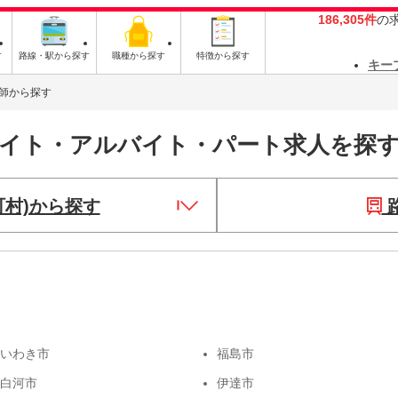
186,305件
の
す
路線・駅から探す
職種から探す
特徴から探す
キー
師から探す
バイト・アルバイト・パート求人を探
町村)から探す
いわき市
福島市
白河市
伊達市