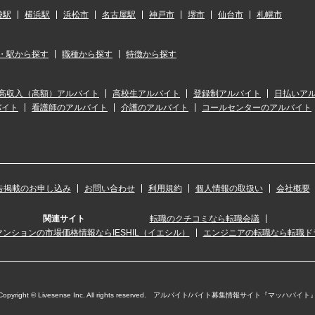
袋駅
横浜駅
浜松市
名古屋駅
神戸市
堺市
仙台市
札幌市
・駅から探す
職種から探す
特徴から探す
高収入（高額）アルバイト
高校生アルバイト
登録制アルバイト
日払いア
バイト
看護師のアルバイト
介護のアルバイト
コールセンターのアルバイト
告掲載のお申し込み
お問い合わせ
利用規約
個人情報の取扱い
会社概要
関連サイト
転職のクチコミなら転職会議
ンションの市場価格情報ならIESHIL（イエシル）
エンジニアの転職なら転職ド
Copyright © Livesense Inc. All rights reserved. アルバイト/バイト募集情報サイト『マッハバイト