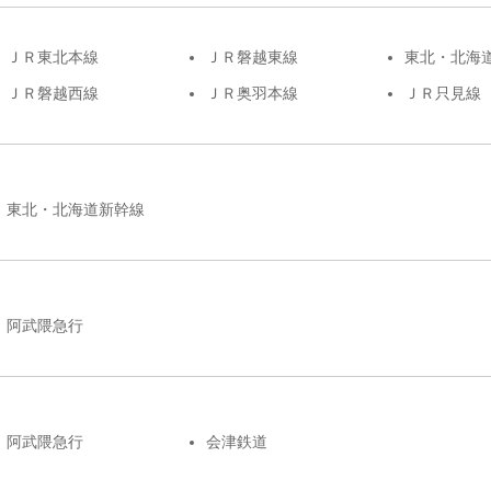
ＪＲ東北本線
ＪＲ磐越東線
東北・北海
ＪＲ磐越西線
ＪＲ奥羽本線
ＪＲ只見線
東北・北海道新幹線
阿武隈急行
阿武隈急行
会津鉄道