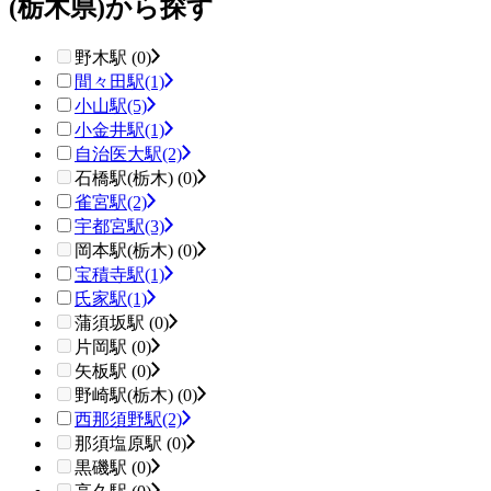
(栃木県)から探す
野木駅 (0)
間々田駅
(1)
小山駅
(5)
小金井駅
(1)
自治医大駅
(2)
石橋駅(栃木) (0)
雀宮駅
(2)
宇都宮駅
(3)
岡本駅(栃木) (0)
宝積寺駅
(1)
氏家駅
(1)
蒲須坂駅 (0)
片岡駅 (0)
矢板駅 (0)
野崎駅(栃木) (0)
西那須野駅
(2)
那須塩原駅 (0)
黒磯駅 (0)