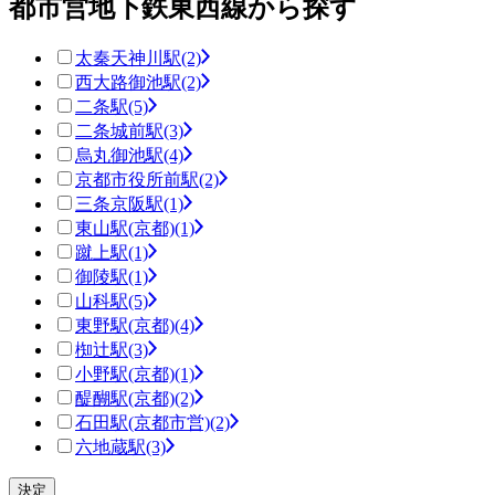
都市営地下鉄東西線から探す
太秦天神川駅
(2)
西大路御池駅
(2)
二条駅
(5)
二条城前駅
(3)
烏丸御池駅
(4)
京都市役所前駅
(2)
三条京阪駅
(1)
東山駅(京都)
(1)
蹴上駅
(1)
御陵駅
(1)
山科駅
(5)
東野駅(京都)
(4)
椥辻駅
(3)
小野駅(京都)
(1)
醍醐駅(京都)
(2)
石田駅(京都市営)
(2)
六地蔵駅
(3)