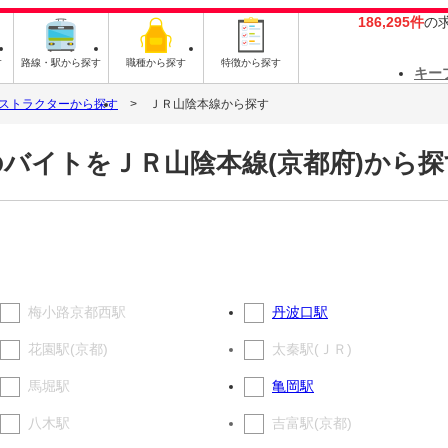
186,295件
の
す
路線・駅から探す
職種から探す
特徴から探す
キー
ストラクターから探す
ＪＲ山陰本線から探す
バイトをＪＲ山陰本線(京都府)から探
梅小路京都西駅
丹波口駅
花園駅(京都)
太秦駅(ＪＲ)
馬堀駅
亀岡駅
八木駅
吉富駅(京都)