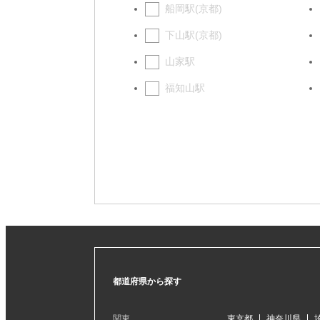
船岡駅(京都)
下山駅(京都)
山家駅
福知山駅
都道府県から探す
関東
東京都
神奈川県