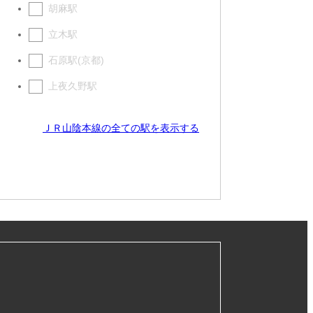
胡麻駅
立木駅
石原駅(京都)
上夜久野駅
ＪＲ山陰本線の全ての駅を表示する