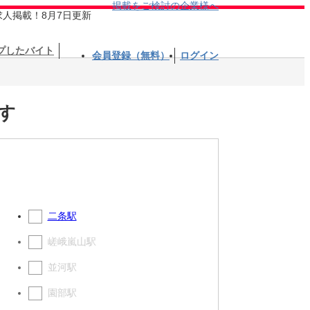
掲載をご検討の企業様へ
求人掲載！8月7日更新
プしたバイト
会員登録（無料）
ログイン
す
二条駅
嵯峨嵐山駅
並河駅
園部駅