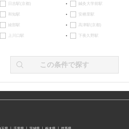
日吉駅(京都)
鍼灸大学前駅
和知駅
安栖里駅
綾部駅
高津駅(京都)
上川口駅
下夜久野駅
この条件で探す
埼玉県
千葉県
茨城県
栃木県
群馬県