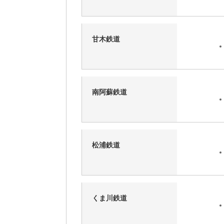
甘木鉄道
南阿蘇鉄道
松浦鉄道
くま川鉄道