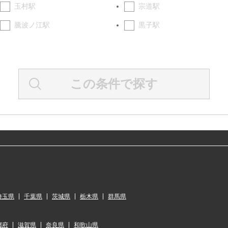
玉村駅
宗道駅
騰波ノ江駅
黒子駅
この条件で探す
埼玉県
千葉県
茨城県
栃木県
群馬県
都府
滋賀県
奈良県
和歌山県