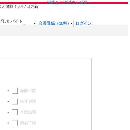
掲載をご検討の企業様へ
求人掲載！8月7日更新
プしたバイト
会員登録（無料）
ログイン
新取手駅
南守谷駅
水海道駅
南石下駅