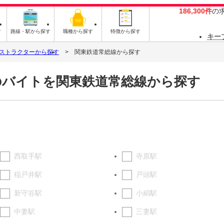
186,300件
の
す
路線・駅から探す
職種から探す
特徴から探す
キー
ストラクターから探す
関東鉄道常総線から探す
のバイトを関東鉄道常総線から探す
西取手駅
寺原駅
稲戸井駅
戸頭駅
新守谷駅
小絹駅
中妻駅
三妻駅