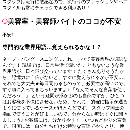
スタッフは流行に敏感なので、流行りのファッションやヘア
スタイルも常にチェックできる利点あり！
美容室・美容師バイトのココが不安
不安1
専門的な業界用語…覚えられるかな！？
ネープ・バング・スニング…これ、すべて美容業界の隠語な
んです！ 現場では、日常生活で聞いたこともないような業
界用語が、日々飛び交っています！ たくさんありそうだか
ら、記憶力に自信がないと、すぐに覚えられるかが不安…。
それでも大丈夫★毎日関わるものって、必要性が高いので、
すぐ頭に入ってきちゃいますよ♪ 「なんでそんな言葉を使う
んだろう…」 という疑問が浮かぶのも自然ですが、ひとつ
はお客様を不快にさせないため。それに、的確に指示が通る
ように使っているケースがほとんどです。 スタッフ同士の
場面で使うことが好ましいので、分からない時はすぐに聞き
ましょう♪ お客様には、分かりやすく、いつもどおりの言葉
で。同僚には、自分たちだけの特別な言語でやりとり。 使