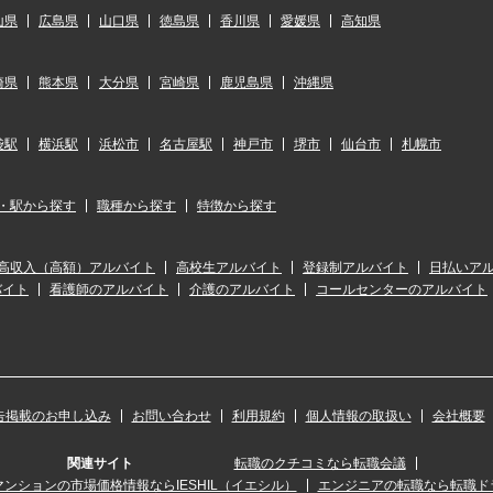
山県
広島県
山口県
徳島県
香川県
愛媛県
高知県
崎県
熊本県
大分県
宮崎県
鹿児島県
沖縄県
袋駅
横浜駅
浜松市
名古屋駅
神戸市
堺市
仙台市
札幌市
・駅から探す
職種から探す
特徴から探す
高収入（高額）アルバイト
高校生アルバイト
登録制アルバイト
日払いア
バイト
看護師のアルバイト
介護のアルバイト
コールセンターのアルバイト
告掲載のお申し込み
お問い合わせ
利用規約
個人情報の取扱い
会社概要
関連サイト
転職のクチコミなら転職会議
ンションの市場価格情報ならIESHIL（イエシル）
エンジニアの転職なら転職ド