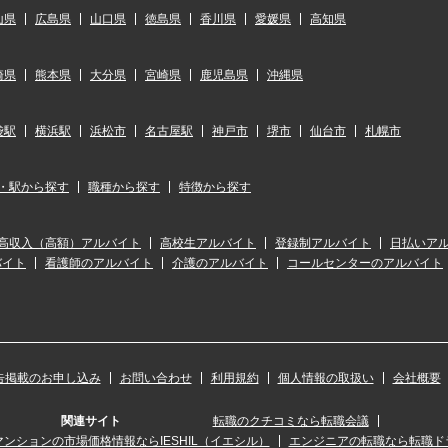
山県
広島県
山口県
徳島県
香川県
愛媛県
高知県
崎県
熊本県
大分県
宮崎県
鹿児島県
沖縄県
袋駅
横浜駅
浜松市
名古屋駅
神戸市
堺市
仙台市
札幌市
・駅から探す
職種から探す
特徴から探す
高収入（高額）アルバイト
高校生アルバイト
登録制アルバイト
日払いア
バイト
看護師のアルバイト
介護のアルバイト
コールセンターのアルバイト
告掲載のお申し込み
お問い合わせ
利用規約
個人情報の取扱い
会社概要
関連サイト
転職のクチコミなら転職会議
ンションの市場価格情報ならIESHIL（イエシル）
エンジニアの転職なら転職ド