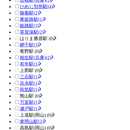
曽根駅(兵庫)
(3)
ひめじ別所駅
(4)
御着駅
(2)
東姫路駅
(1)
姫路駅
(3)
英賀保駅
(2)
はりま勝原駅 (0)
網干駅
(3)
竜野駅 (0)
相生駅(兵庫)
(2)
有年駅
(1)
上郡駅 (0)
三石駅
(1)
吉永駅
(1)
和気駅
(1)
熊山駅 (0)
万富駅
(1)
瀬戸駅
(1)
上道駅(岡山) (0)
東岡山駅
(2)
高島駅(岡山) (0)