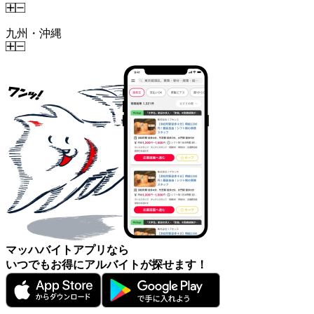
九州・沖縄
マッハバイトアプリなら
いつでもお得にアルバイトが探せます！