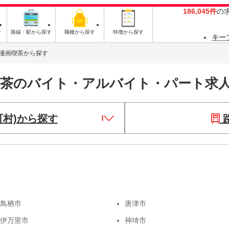
186,045件
の
す
路線・駅から探す
職種から探す
特徴から探す
キー
漫画喫茶から探す
喫茶のバイト・アルバイト・パート求
町村)から探す
鳥栖市
唐津市
伊万里市
神埼市