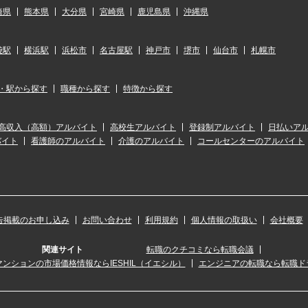
崎県
熊本県
大分県
宮崎県
鹿児島県
沖縄県
袋駅
横浜駅
浜松市
名古屋駅
神戸市
堺市
仙台市
札幌市
・駅から探す
職種から探す
特徴から探す
高収入（高額）アルバイト
高校生アルバイト
登録制アルバイト
日払いア
バイト
看護師のアルバイト
介護のアルバイト
コールセンターのアルバイト
告掲載のお申し込み
お問い合わせ
利用規約
個人情報の取扱い
会社概要
関連サイト
転職のクチコミなら転職会議
ンションの市場価格情報ならIESHIL（イエシル）
エンジニアの転職なら転職ド