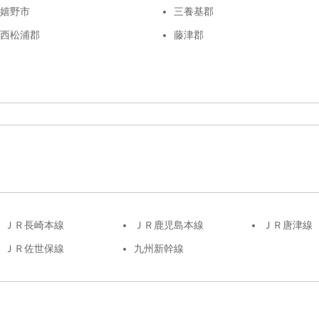
嬉野市
三養基郡
西松浦郡
藤津郡
ＪＲ長崎本線
ＪＲ鹿児島本線
ＪＲ唐津線
ＪＲ佐世保線
九州新幹線