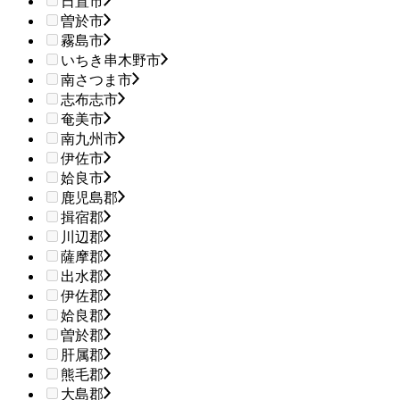
日置市
曽於市
霧島市
いちき串木野市
南さつま市
志布志市
奄美市
南九州市
伊佐市
姶良市
鹿児島郡
揖宿郡
川辺郡
薩摩郡
出水郡
伊佐郡
姶良郡
曽於郡
肝属郡
熊毛郡
大島郡