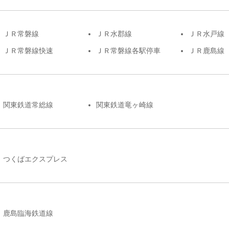
ＪＲ常磐線
ＪＲ水郡線
ＪＲ水戸線
ＪＲ常磐線快速
ＪＲ常磐線各駅停車
ＪＲ鹿島線
関東鉄道常総線
関東鉄道竜ヶ崎線
つくばエクスプレス
鹿島臨海鉄道線