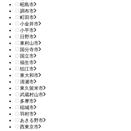
昭島市
調布市
町田市
小金井市
小平市
日野市
東村山市
国分寺市
国立市
福生市
狛江市
東大和市
清瀬市
東久留米市
武蔵村山市
多摩市
稲城市
羽村市
あきる野市
西東京市