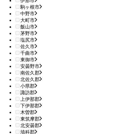
伊那市
駒ヶ根市
中野市
大町市
飯山市
茅野市
塩尻市
佐久市
千曲市
東御市
安曇野市
南佐久郡
北佐久郡
小県郡
諏訪郡
上伊那郡
下伊那郡
木曽郡
東筑摩郡
北安曇郡
埴科郡