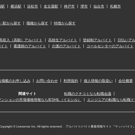
袋駅
横浜駅
浜松市
名古屋駅
神戸市
堺市
仙台市
札幌市
・駅から探す
職種から探す
特徴から探す
高収入（高額）アルバイト
高校生アルバイト
登録制アルバイト
日払いア
バイト
看護師のアルバイト
介護のアルバイト
コールセンターのアルバイト
告掲載のお申し込み
お問い合わせ
利用規約
個人情報の取扱い
会社概要
関連サイト
転職のクチコミなら転職会議
ンションの市場価格情報ならIESHIL（イエシル）
エンジニアの転職なら転職ド
Copyright © Livesense Inc. All rights reserved. アルバイト/バイト募集情報サイト『マッハバイト