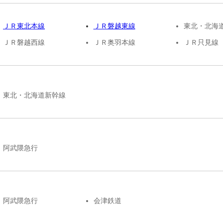
ＪＲ東北本線
ＪＲ磐越東線
東北・北海
ＪＲ磐越西線
ＪＲ奥羽本線
ＪＲ只見線
東北・北海道新幹線
阿武隈急行
阿武隈急行
会津鉄道