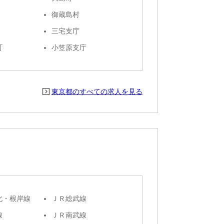
御蔵島村
三宅支庁
町
小笠原支庁
東京都のすべての求人を見る
北・根岸線
ＪＲ総武線
線
ＪＲ南武線