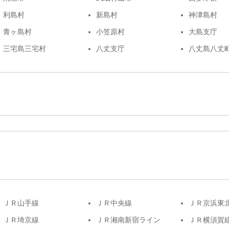
利島村
新島村
神津島村
青ヶ島村
小笠原村
大島支庁
三宅島三宅村
八丈支庁
八丈島八丈
ＪＲ山手線
ＪＲ中央線
ＪＲ京浜東
ＪＲ埼京線
ＪＲ湘南新宿ライン
ＪＲ横須賀