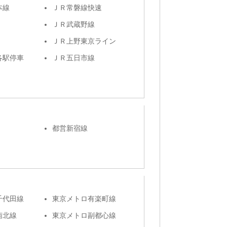
本線
ＪＲ常磐線快速
ＪＲ武蔵野線
ＪＲ上野東京ライン
各駅停車
ＪＲ五日市線
都営新宿線
千代田線
東京メトロ有楽町線
南北線
東京メトロ副都心線