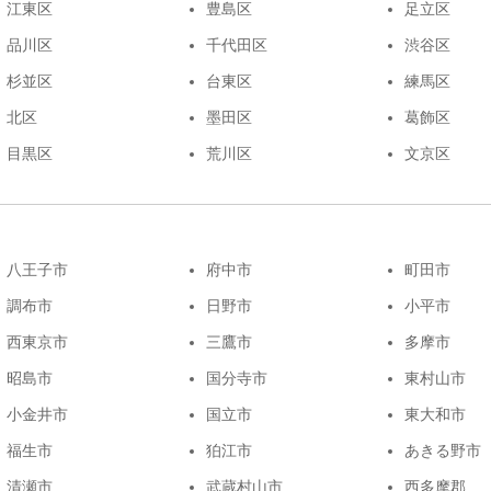
江東区
豊島区
足立区
品川区
千代田区
渋谷区
杉並区
台東区
練馬区
北区
墨田区
葛飾区
目黒区
荒川区
文京区
八王子市
府中市
町田市
調布市
日野市
小平市
西東京市
三鷹市
多摩市
昭島市
国分寺市
東村山市
小金井市
国立市
東大和市
福生市
狛江市
あきる野市
清瀬市
武蔵村山市
西多摩郡