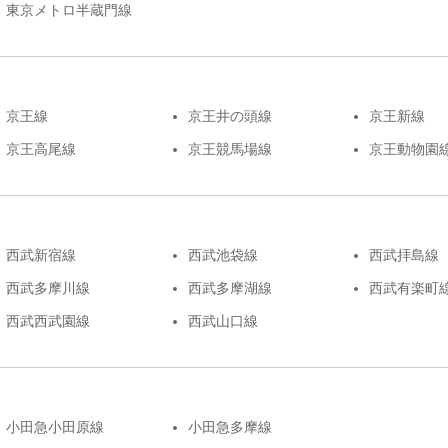
東京メトロ半蔵門線
京王線
京王井の頭線
京王新線
京王高尾線
京王競馬場線
京王動物園
西武新宿線
西武池袋線
西武拝島線
西武多摩川線
西武多摩湖線
西武有楽町
西武西武園線
西武山口線
小田急小田原線
小田急多摩線