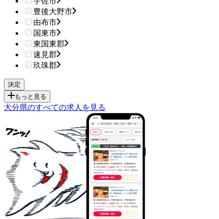
宇佐市
豊後大野市
由布市
国東市
東国東郡
速見郡
玖珠郡
もっと見る
大分県のすべての求人を見る