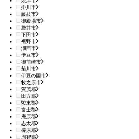
焼津市
掛川市
藤枝市
御殿場市
袋井市
下田市
裾野市
湖西市
伊豆市
御前崎市
菊川市
伊豆の国市
牧之原市
賀茂郡
田方郡
駿東郡
富士郡
庵原郡
志太郡
榛原郡
周智郡