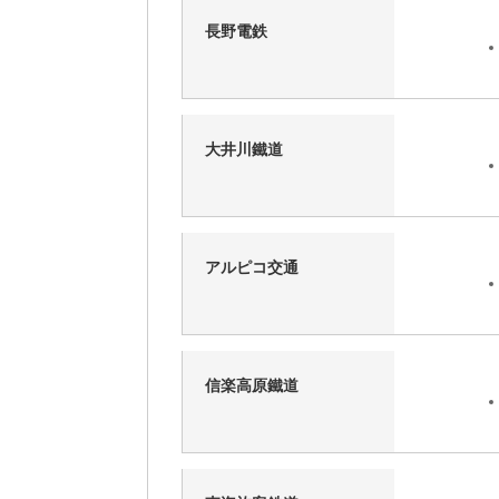
長野電鉄
大井川鐵道
アルピコ交通
信楽高原鐵道