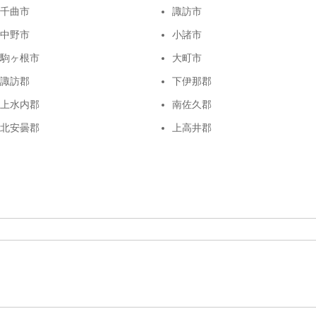
千曲市
諏訪市
中野市
小諸市
駒ヶ根市
大町市
諏訪郡
下伊那郡
上水内郡
南佐久郡
北安曇郡
上高井郡