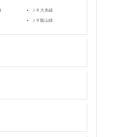
線
ＪＲ大糸線
ＪＲ飯山線