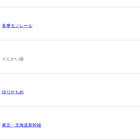
多摩モノレール
りんかい線
ゆりかもめ
東北・北海道新幹線