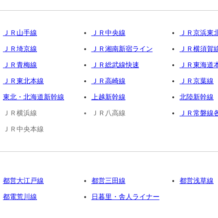
ＪＲ山手線
ＪＲ中央線
ＪＲ京浜東
ＪＲ埼京線
ＪＲ湘南新宿ライン
ＪＲ横須賀
ＪＲ青梅線
ＪＲ総武線快速
ＪＲ東海道
ＪＲ東北本線
ＪＲ高崎線
ＪＲ京葉線
東北・北海道新幹線
上越新幹線
北陸新幹線
ＪＲ横浜線
ＪＲ八高線
ＪＲ常磐線
ＪＲ中央本線
都営大江戸線
都営三田線
都営浅草線
都電荒川線
日暮里・舎人ライナー