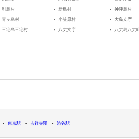
利島村
新島村
神津島村
青ヶ島村
小笠原村
大島支庁
三宅島三宅村
八丈支庁
八丈島八丈
東京駅
吉祥寺駅
渋谷駅