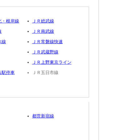
北・根岸線
ＪＲ総武線
線
ＪＲ南武線
本線
ＪＲ常磐線快速
ＪＲ武蔵野線
ＪＲ上野東京ライン
各駅停車
ＪＲ五日市線
都営新宿線