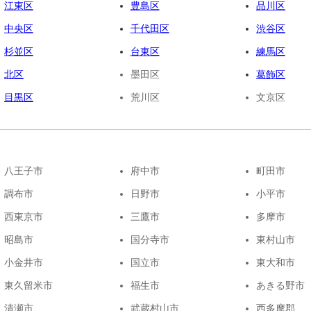
江東区
豊島区
品川区
中央区
千代田区
渋谷区
杉並区
台東区
練馬区
北区
墨田区
葛飾区
目黒区
荒川区
文京区
八王子市
府中市
町田市
調布市
日野市
小平市
西東京市
三鷹市
多摩市
昭島市
国分寺市
東村山市
小金井市
国立市
東大和市
東久留米市
福生市
あきる野市
清瀬市
武蔵村山市
西多摩郡