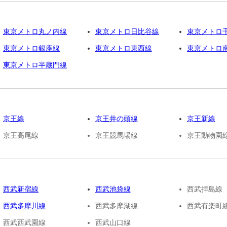
東京メトロ丸ノ内線
東京メトロ日比谷線
東京メトロ
東京メトロ銀座線
東京メトロ東西線
東京メトロ
東京メトロ半蔵門線
京王線
京王井の頭線
京王新線
京王高尾線
京王競馬場線
京王動物園
西武新宿線
西武池袋線
西武拝島線
西武多摩川線
西武多摩湖線
西武有楽町
西武西武園線
西武山口線