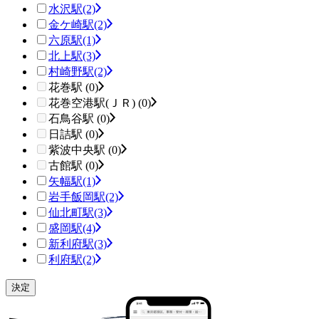
水沢駅
(2)
金ケ崎駅
(2)
六原駅
(1)
北上駅
(3)
村崎野駅
(2)
花巻駅 (0)
花巻空港駅(ＪＲ) (0)
石鳥谷駅 (0)
日詰駅 (0)
紫波中央駅 (0)
古館駅 (0)
矢幅駅
(1)
岩手飯岡駅
(2)
仙北町駅
(3)
盛岡駅
(4)
新利府駅
(3)
利府駅
(2)