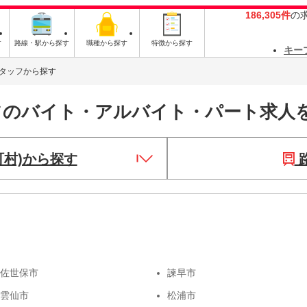
186,305件
の
す
路線・駅から探す
職種から探す
特徴から探す
キー
タッフから探す
フのバイト・アルバイト・パート求人
町村)から探す
佐世保市
諫早市
雲仙市
松浦市