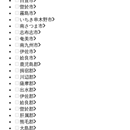
日置市
曽於市
霧島市
いちき串木野市
南さつま市
志布志市
奄美市
南九州市
伊佐市
姶良市
鹿児島郡
揖宿郡
川辺郡
薩摩郡
出水郡
伊佐郡
姶良郡
曽於郡
肝属郡
熊毛郡
大島郡