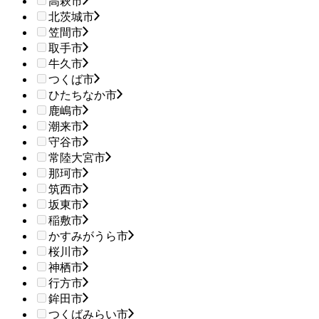
高萩市
北茨城市
笠間市
取手市
牛久市
つくば市
ひたちなか市
鹿嶋市
潮来市
守谷市
常陸大宮市
那珂市
筑西市
坂東市
稲敷市
かすみがうら市
桜川市
神栖市
行方市
鉾田市
つくばみらい市