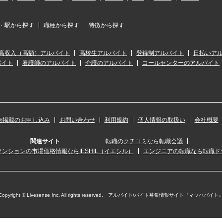
・駅から探す
職種から探す
特徴から探す
高収入（高額）アルバイト
高校生アルバイト
登録制アルバイト
日払いア
バイト
看護師のアルバイト
介護のアルバイト
コールセンターのアルバイト
告掲載のお申し込み
お問い合わせ
利用規約
個人情報の取扱い
会社概要
関連サイト
転職のクチコミなら転職会議
ンションの市場価格情報ならIESHIL（イエシル）
エンジニアの転職なら転職ド
Copyright © Livesense Inc. All rights reserved. アルバイト/バイト募集情報サイト『マッハバイト