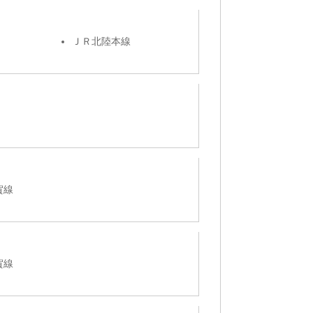
ＪＲ北陸本線
賀線
賀線