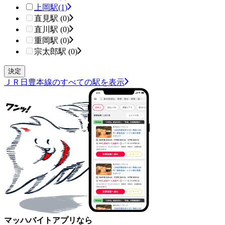
上岡駅
(1)
直見駅 (0)
直川駅 (0)
重岡駅 (0)
宗太郎駅 (0)
ＪＲ日豊本線のすべての駅を表示
マッハバイトアプリなら