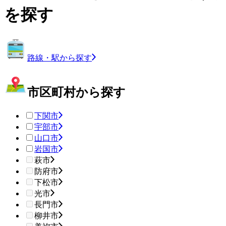
を探す
路線・駅から探す
市区町村から探す
下関市
宇部市
山口市
岩国市
萩市
防府市
下松市
光市
長門市
柳井市