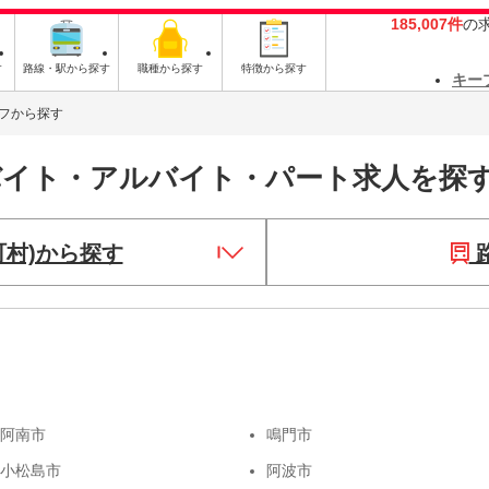
185,007件
の
す
路線・駅から探す
職種から探す
特徴から探す
キー
フから探す
バイト・アルバイト・パート求人を探
町村)から探す
阿南市
鳴門市
小松島市
阿波市