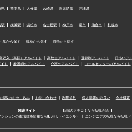
崎県
熊本県
大分県
宮崎県
鹿児島県
沖縄県
袋駅
横浜駅
浜松市
名古屋駅
神戸市
堺市
仙台市
札幌市
・駅から探す
職種から探す
特徴から探す
高収入（高額）アルバイト
高校生アルバイト
登録制アルバイト
日払いア
バイト
看護師のアルバイト
介護のアルバイト
コールセンターのアルバイト
告掲載のお申し込み
お問い合わせ
利用規約
個人情報の取扱い
会社概要
関連サイト
転職のクチコミなら転職会議
ンションの市場価格情報ならIESHIL（イエシル）
エンジニアの転職なら転職ド