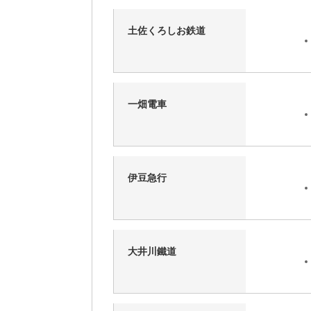
土佐くろしお鉄道
一畑電車
伊豆急行
大井川鐵道