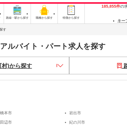
185,855件
の
す
路線・駅から探す
職種から探す
特徴から探す
キー
探す
・アルバイト・パート求人を探す
町村)から探す
橋本市
岩出市
田辺市
紀の川市