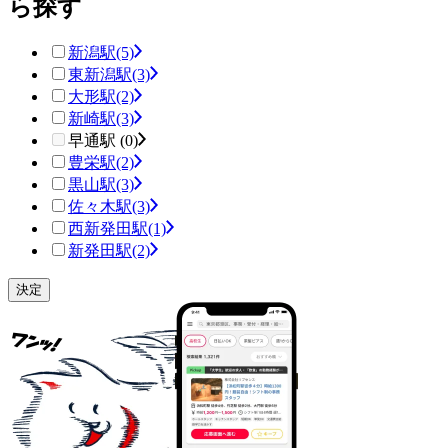
ら探す
新潟駅
(5)
東新潟駅
(3)
大形駅
(2)
新崎駅
(3)
早通駅 (0)
豊栄駅
(2)
黒山駅
(3)
佐々木駅
(3)
西新発田駅
(1)
新発田駅
(2)