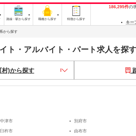
186,295件
の
す
路線・駅から探す
職種から探す
特徴から探す
キー
系から探す
バイト・アルバイト・パート求人を探
町村)から探す
中津市
別府市
臼杵市
由布市