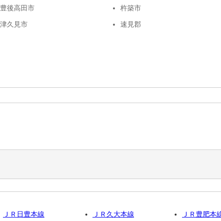
豊後高田市
杵築市
津久見市
速見郡
ＪＲ日豊本線
ＪＲ久大本線
ＪＲ豊肥本