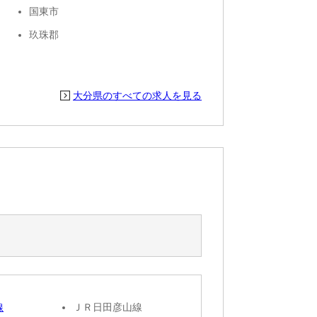
国東市
玖珠郡
大分県のすべての求人を見る
線
ＪＲ日田彦山線