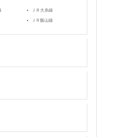
線
ＪＲ大糸線
ＪＲ飯山線