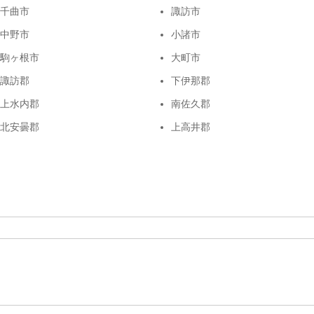
千曲市
諏訪市
中野市
小諸市
駒ヶ根市
大町市
諏訪郡
下伊那郡
上水内郡
南佐久郡
北安曇郡
上高井郡