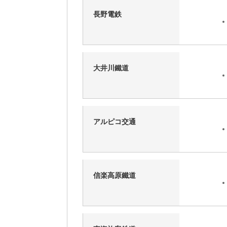
長野電鉄
大井川鐵道
アルピコ交通
信楽高原鐵道