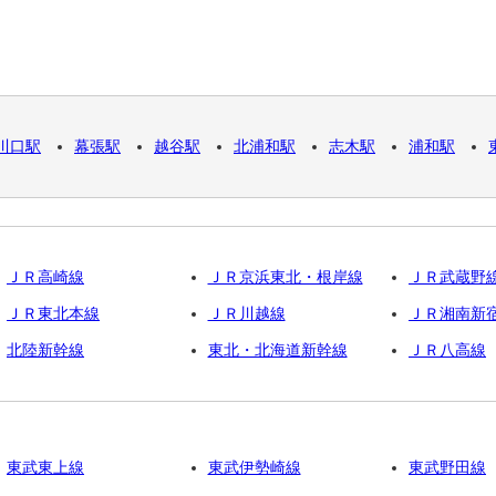
川口駅
幕張駅
越谷駅
北浦和駅
志木駅
浦和駅
ＪＲ高崎線
ＪＲ京浜東北・根岸線
ＪＲ武蔵野
ＪＲ東北本線
ＪＲ川越線
ＪＲ湘南新
北陸新幹線
東北・北海道新幹線
ＪＲ八高線
東武東上線
東武伊勢崎線
東武野田線