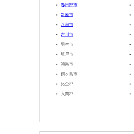
春日部市
新座市
八潮市
吉川市
羽生市
坂戸市
鴻巣市
鶴ヶ島市
比企郡
入間郡