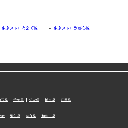
東京メトロ有楽町線
東京メトロ副都心線
埼玉県
千葉県
茨城県
栃木県
群馬県
都府
滋賀県
奈良県
和歌山県