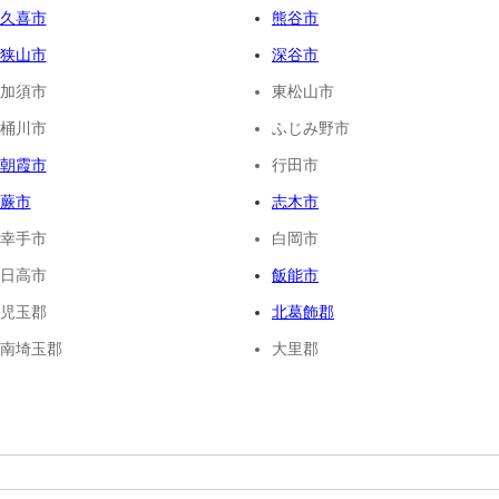
久喜市
熊谷市
狭山市
深谷市
加須市
東松山市
桶川市
ふじみ野市
朝霞市
行田市
蕨市
志木市
幸手市
白岡市
日高市
飯能市
児玉郡
北葛飾郡
南埼玉郡
大里郡