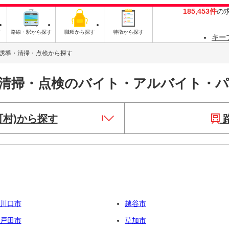
185,453件
の
す
路線・駅から探す
職種から探す
特徴から探す
キー
誘導・清掃・点検から探す
・清掃・点検のバイト・アルバイト・
町村)から探す
川口市
越谷市
戸田市
草加市