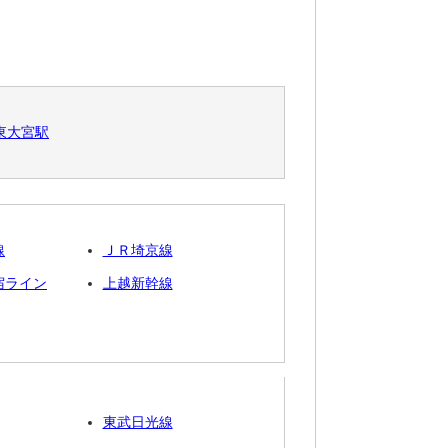
東大宮駅
線
ＪＲ埼京線
宿ライン
上越新幹線
東武日光線