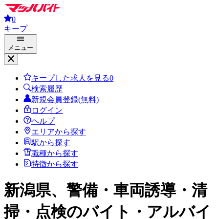
0
キープ
メニュー
キープした求人を見る
0
検索履歴
新規会員登録(無料)
ログイン
ヘルプ
エリアから探す
駅から探す
職種から探す
特徴から探す
新潟県、警備・車両誘導・清
掃・点検
のバイト・アルバイ